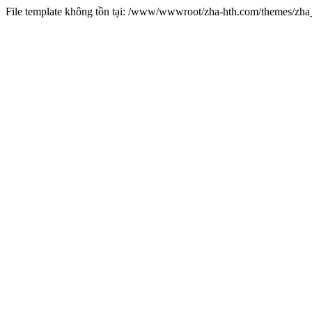
File template không tồn tại: /www/wwwroot/zha-hth.com/themes/zh