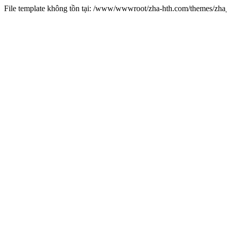
File template không tồn tại: /www/wwwroot/zha-hth.com/themes/zh