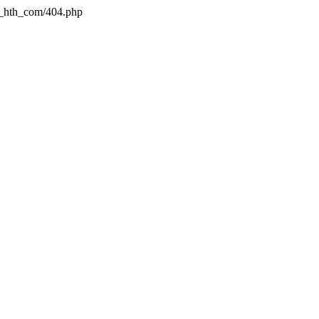
a_hth_com/404.php