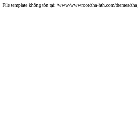
File template không tồn tại: /www/wwwroot/zha-hth.com/themes/zh