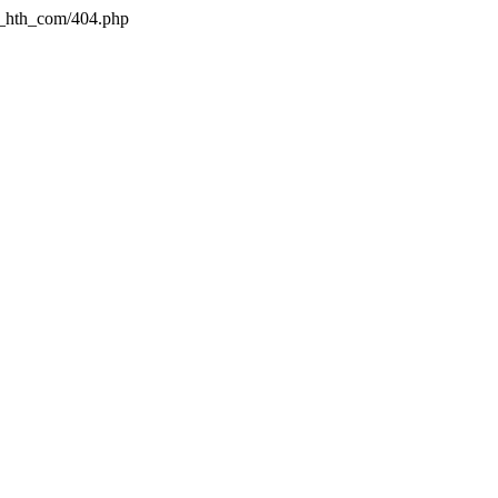
a_hth_com/404.php