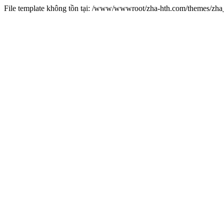
File template không tồn tại: /www/wwwroot/zha-hth.com/themes/zh