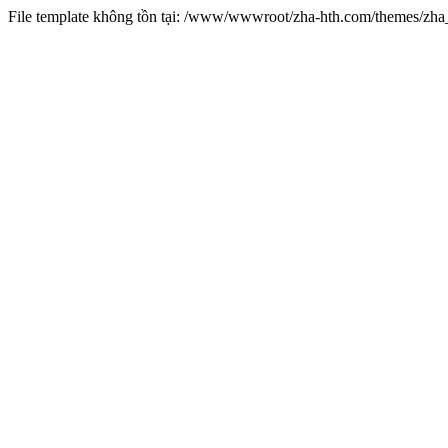
File template không tồn tại: /www/wwwroot/zha-hth.com/themes/zh