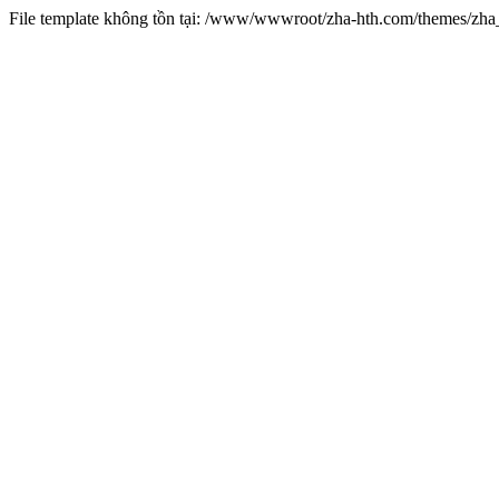
File template không tồn tại: /www/wwwroot/zha-hth.com/themes/zh