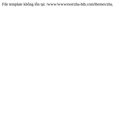
File template không tồn tại: /www/wwwroot/zha-hth.com/themes/zh