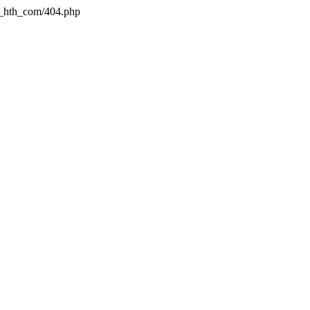
a_hth_com/404.php