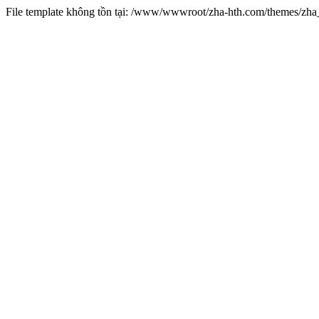
File template không tồn tại: /www/wwwroot/zha-hth.com/themes/zh