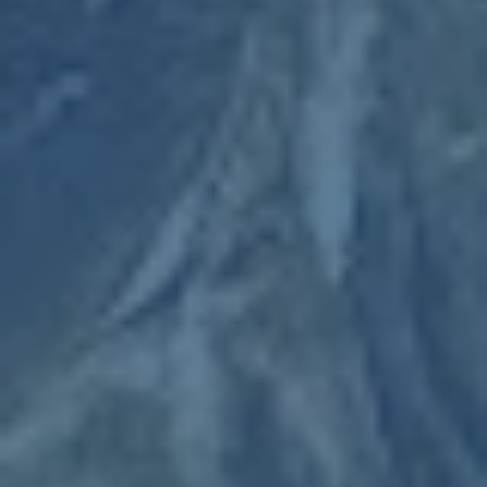
在公众视野之外 预选赛常常持续两三年 是世界杯完整赛
程的起点 各大洲名额根据历史战绩 实力水平和地区平衡
综合分配 例如欧洲区通常拥有最多席位 亚洲 非洲 中北
美及加勒比 南美和大洋洲则按比例分配 一些洲际附加赛
也会出现在赛程规则中 比如某大洲第五名对阵另一大洲
的附加赛代表 用主客场两回合决出最后名额 这就意味着
世界杯还没开幕 很多球队已经历了十余场高强度比赛 才