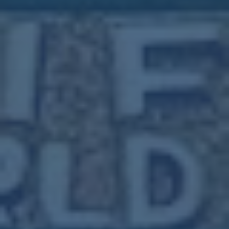
这表明对小组排名细则和淘汰赛路径的深刻理解 能帮助
球队在关键时刻做出更理性的选择 另一些案例中 某些传
统豪门因为忽视预选赛阶段的积分形势 提前出局甚至无
缘正赛 更说明完整赛程不只是一个时间表 而是一套贯穿
多年周期的系统工程 球队 若只盯着正赛而忽略预选赛的
消耗与风险 往往难以长久保持竞争力
商业转播与赛程规则的互动
在现代体育产业结构下 世界杯完整赛程规则的制定也离
不开商业和转播因素 各大洲球迷分布和时区差异 会影响
开球时间的设定 比如某些焦点战会被安排在尽可能兼顾
欧洲 亚洲和美洲观众的时段 另外 小组赛阶段每天多场
比赛的分布 既考虑球队休息 也考虑转播平台的黄金时段
排布 虽然竞技公平始终是核心 但赛程编排在细枝末节处
仍要在观赏性 收视率和组织成本之间寻找平衡 这也是为
什么同样是世界冠军赛 其赛程设计远比普通联赛要复杂
得多