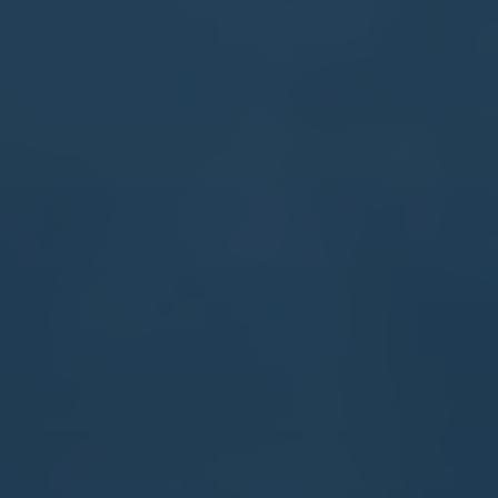
2026美加墨世界杯球队名单
2026-08-09
2026美加墨世界杯直播实时
2026-08-09
栏目导航
关于我们
服务优势
团队介绍