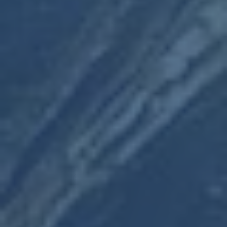
小组赛结束后 从完整赛程角度看 赛程设计并非重新抽签
一切重来 而是按照预先设定的路径执行 一般来说 每个
小组的前两名晋级16强 预设规则会规定 A组第一对阵B
组第二 C组第一对阵D组第二 以此类推 这样所有潜在对
阵组合在开幕前就已写入赛程表 球迷可以根据小组排名
预测某队可能的淘汰赛之路 由此形成所谓“上半区和下
半区”的结构 某一半区若云集强队 就会被视作“死亡半