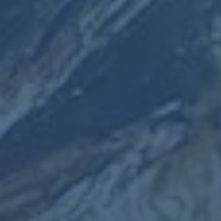
德比三分背后的长远目标
把目标锁定在“拿3分”并不意味着视野只停留在一场比
赛。对于皇家马德里这样的俱乐部而言，联赛、欧冠、