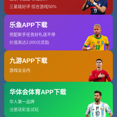
势。皇家马德里无论在门将、防线、中场还是锋线，都
拥有世界级甚至是同位置天花板级别的球员：门前有经
验与稳定兼具的把关者，后场拥有速度与对抗并存的防
守者，中场更是云集技术大师与战术多面手，锋线上既
有爆点也不缺细腻的终结者。这种层层配置，让“最好的
球员”不仅是某一个人的闪光，而是一个体系中的整体质
量上限。
更重要的是，所谓“最好的球员”，不仅是能力，更是气
质与习惯。皇马球员普遍具备在关键战、决赛、国家德
比与欧冠淘汰赛中保持冷静的经验，他们习惯在高压环
境下做出正确选择，习惯背负巨大的舆论与期望，习惯
在落后时依然相信翻盘。这些隐性的心理资本，是很多
球队在面对皇马时最为忌惮的东西，也是弗兰加西亚敢
于如此表态的底气所在。
从替补到主力 弗兰加西亚的视角更具说服力