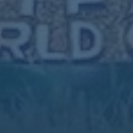
率与极速在线体验，大额无忧提款，请认准正版授权。
华体会平台是一家综合性的体育娱乐平台，致力于为用户提
供优质的服务体验。无论是赛事直播、数据分析，还是...
友情链接
友情链接