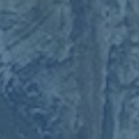
后来通过朋友推荐，小张开始重点使用某官方合作平台
的世界杯比分高清入口地址。每场比赛都有标准化的赛
况面板 左侧是即时比分和比赛时间，中间是文字直播和
关键事件时间轴，右侧是球员数据与技术统计，所有内
容都在一个页面集中展示，不用来回切换即可掌握比赛
节奏。该入口支持多终端同步，小张可以在电脑上固定
比分页面，在手机上随时查看要闻推送，出门时继续浏
览同样的数据界面。这一轮升级，让他在淘汰赛阶段几
乎没有再为信息延迟或广告骚扰烦恼，真正把注意力放
在比赛本身。这一案例说明，为世界杯选择一个合适的
比分高清入口，并非只是便利问题，更是体验质量与时
间成本的综合优化。
六、移动端时代如何打造随身的高清比分入口