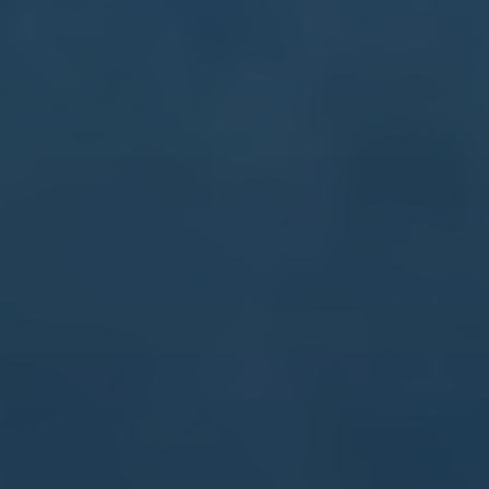
2026世界杯预测开户攻略指南
2026-08-10
2026美加墨世界杯投注技巧免费
2026-08-10
栏目导航
关于我们
服务优势
团队介绍