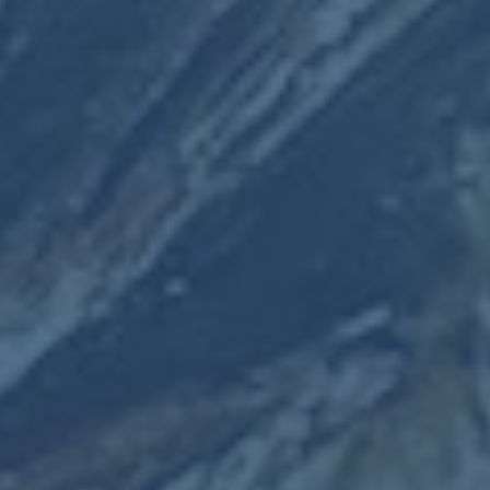
如果从更长远的角度来看，未来的“世界杯比分高清入口
地址”很可能会从单纯的网页链接，演变成一个综合信息
枢纽。它不仅展示比分，还融合多源数据，例如即时评
论、战术分析、AI生成的统计解读、个性化内容推荐
等。用户打开入口，不再只是看到“谁领先谁落后”，而
是能快速理解 “为什么这个球队突然占优”“某名球员在本
场的表现指标是否超出平均水平”。技术发展还会进一步
拉近“入口”和“个人偏好”的距离 比如通过登录账号，入
口可以记住你支持的球队和常看联赛，为你自动高亮相
关场次；在繁多的赛程中，自动聚焦你最关心的数据与
场景。这种趋势意味着，真正优质的世界杯比分高清入
口未来会拥有更高的“信息密度”和“个性化程度”，从而
成为球迷日常使用频率最高的赛事工具之一。
九、让每一场比赛都不再错过关键瞬间