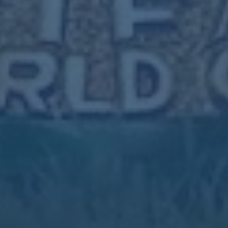
华体会平台是一家综合性的体育娱乐平台，致力于为用户提
供优质的服务体验。无论是赛事直播、数据分析，还是...
友情链接
友情链接
热门新闻