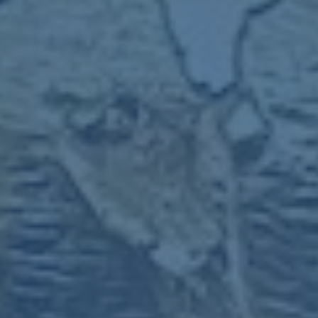
不断被诱导下载不明应用，那这类入口就算不上优选。
只要按照这些维度进行筛选，很快就能辨别哪些是真正
的“高清入口”，哪些只是“蹭热点的普通页面”。