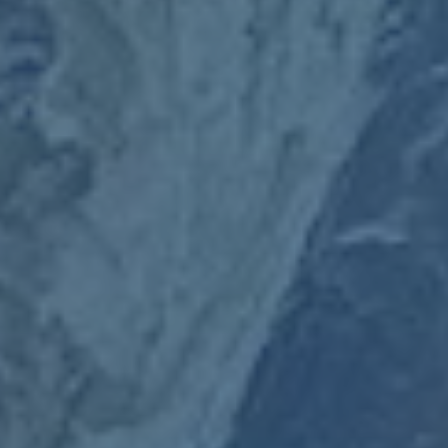
在移动端成为主战场的今天，“世界杯比分高清入口地
址”不再只是一个网址，更是一个随身的入口方案。对大
多数用户而言，最佳做法是选定一到两家长期信任的平
台，将其比分页加入手机桌面快捷方式或浏览器书签，
甚至在部分支持的系统中设置为“锁屏小组件”，实现一
键直达。这种做法有三个优势 首先是减少临时搜索的时
间浪费，比赛开球前几十秒即可迅速打开；其次是避免
误入仿冒页面，长期使用同一入口更容易形成安全习
惯；第三是便于形成自己的观赛节奏，比如小组赛阶段
用比分高清入口查看多场赛事动态，重点比赛则再搭配
视频观看。移动端还带来一个微妙变化 数据呈现必须兼
顾竖屏浏览与单手操作。判断一个入口是否优秀，也可
以看其在小屏幕上的排版是否合理，是否支持手势滑动
切换场次，是否在有限空间中将最关键的信息置于最醒
目位置。