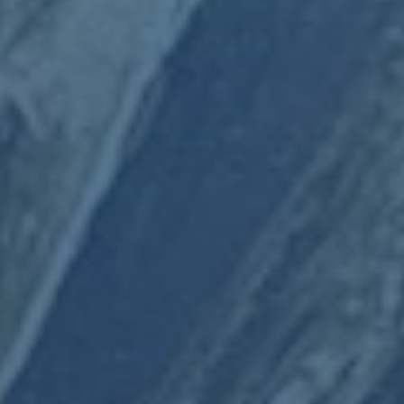
七、安全维度下看世界杯比分高清入口地址
世界杯流量巨大，也吸引了各类灰色甚至恶意站点的参
与。一些貌似“高清”的比分入口，实际在页面里埋入了
各种跟踪脚本、捆绑下载甚至钓鱼支付链接。要在这类
环境中保证安全，用户需要建立基本的风险识别意识。
尽量通过搜索引擎的官网标识结果、权威媒体导航页、
或熟悉的平台主页进入比分入口，而不是点击来源不明
的短链接；看到要求提供过多个人信息、银行账号或支
付密码的页面，要立即离开——正规“世界杯比分高清入
口地址”一般只需浏览权限，不会要求复杂个人数据；第
三，安装并保持更新安全软件，对可疑脚本、恶意下载
进行基础拦截。很多球迷以为“我只是看个比分，不会有
安全问题”，但现实是 任何高流量主题，都会成为不法
者的目标，因此在追求高清体验的也不能忽视最基本的
安全防线。
八、从“入口地址”到“信息枢纽”的升级趋势