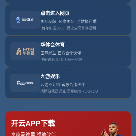
世界杯比分高清入口地址
世界杯比分高清入口地址全网优选指南
每逢世界杯开赛，真正让球迷又爱又恨的，不是熬夜、
不是爆冷，而是——临到开球才想起去找世界杯比分高
清入口地址。有的人打开一堆网页发现比分延时几十
秒，有的人点进“高清入口”结果画质模糊不清，还有的
人被各种广告弹窗折腾到怀疑人生。于是，一个简单的
问题变得复杂起来 如何在碎片化信息里，快速找到稳定
可靠的世界杯比分高清入口地址，实时掌握赛场风云，
同时保护好自己的账号与设备安全。
一、理解世界杯比分高清入口地址的真正含义
很多人提到“世界杯比分高清入口地址”，直觉想到的是
某个“神秘链接”。实际上，从信息获取的角度看，这个