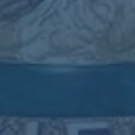
世界杯的魅力，在于那些转瞬即逝的关键时刻 一次远射
贴柱入网，一次补时绝杀，一场弱旅逆袭强队的奇迹。
如果临到这些瞬间，却因为入口地址不稳定、数据延迟
或页面卡顿而错过，那种遗憾往往终身难忘。围绕“世界
杯比分高清入口地址”的选择与优化，其实是在为这些可
能的高光时刻做准备。通过理解入口的本质，优先选择
官方和权威渠道，关注信息呈现的“高清”程度，警惕安
全风险，再结合自身的观赛习惯打造随身入口，每一位
球迷都可以为自己搭建一个高效、清晰、安全的世界杯
信息“雷达”。当下一届世界杯再次到来，打开你提前选
好的世界杯比分高清入口地址，比分、数据、情绪与记
忆会在同一个页面汇聚，你需要做的只是静静地看着数
字跳动，然后在进球瞬间，跟着世界一同欢呼。
【官方指定平台】官方顶级竞技大厅，获取最新盘口赔
率与极速在线体验，大额无忧提款，请认准正版授权。