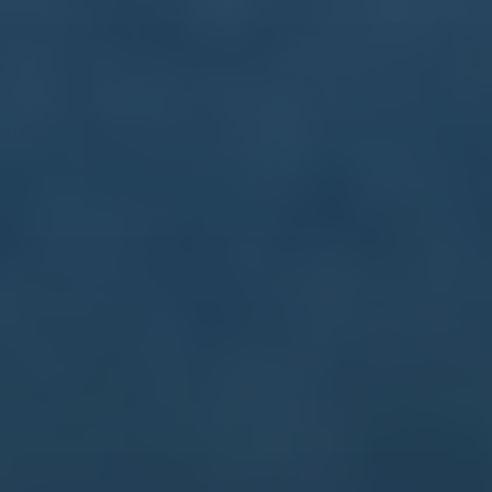
2026世界杯买球技巧官方
2026-08-09
2026世界杯下注APP最佳
2026-08-09