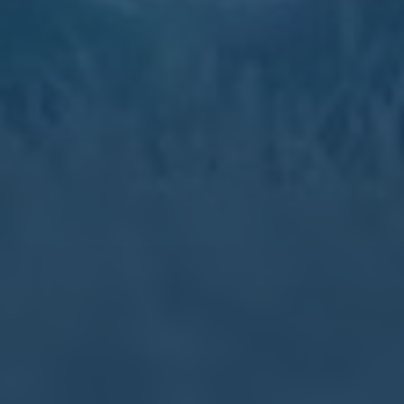
华体会平台是一家综合性的体育娱乐平台，致力于为用户提
供优质的服务体验。无论是赛事直播、数据分析，还是...
友情链接
友情链接
热门新闻
2026世界杯外围APP官方
2026-08-09