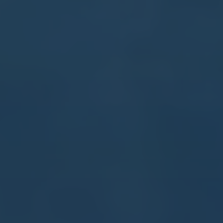
维尼修斯、卡马文加、居勒尔等球员能出战西超杯
2026-08-09
栏目导航
关于我们
服务优势
团队介绍
新闻资讯
联系我们