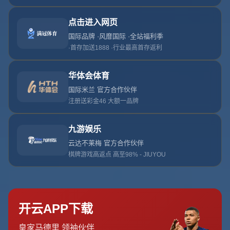
世界杯竞猜教程全站
世界杯竞猜教程全站实战指南
当全球目光再次聚焦绿茵场时，世界杯不仅是一场足球
盛宴，更是一场数据与判断力的游戏。如何在不盲目跟
风的前提下，科学参与世界杯竞猜，成为许多球迷共同
关心的问题。围绕
世界杯竞猜教程全站
这一主题，本文
将从规则理解、玩法拆解、资金规划到典型案例，为你
搭建一套相对完整的思路框架，让你在兼顾娱乐的提升
判断与分析能力。
理解世界杯竞猜的核心逻辑