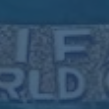
自我价值的标准。你可以在赛前写下自己对某场比赛的
分析逻辑，包括支持哪一方、理由是什么、资金占比如
何；赛后再对照结果，检视自己判断的优点和漏洞。这
样的复盘过程，看似枯燥，却是从“随缘参与者”迈向“理
性参与者”的分水岭。也只有在这种心态下，所谓世界杯
竞猜教程全站，才不再只是为了“教你赢几次”，而是帮
助你在享受足球魅力的更清楚地认识自己的判断力与承
受力。
【官方指定平台】官方顶级竞技大厅，获取最新盘口赔
率与极速在线体验，大额无忧提款，请认准正版授权。