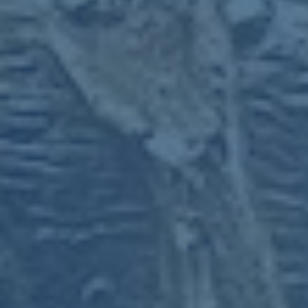
分、角球等衍生玩法，但对于初学者而言，以胜平负、
让球盘和大小球为基础，逐步熟悉各自的风险和节奏，
是一条更稳妥的入门路径。
数据分析是世界杯竞猜的“放大镜”
很多人在阅读世界杯竞猜教程全站时，最容易忽视的一
部分就是数据章节。事实上，真正让你在长期中略占优
势的，并不是“感觉”，而是有依据的数据分析。例如，
分析双方近10场比赛的胜率，主客场表现，平均进球和
失球数，是否存在慢热或收官阶段疲软等特征。再例
如，观察世界杯这样的大赛中，传统强队在小组赛和淘
汰赛阶段的不同风格，小组赛可能更偏向稳妥保守，淘
汰赛则可能在特定时间段爆发。伤病情况、赛程密度、
气候与时差、甚至队内是否存在权力斗争，都会对比赛
结果产生影响。优秀的全站教程往往会教你如何从公共
资讯中筛选出真正有价值的变量，从而建立属于自己的