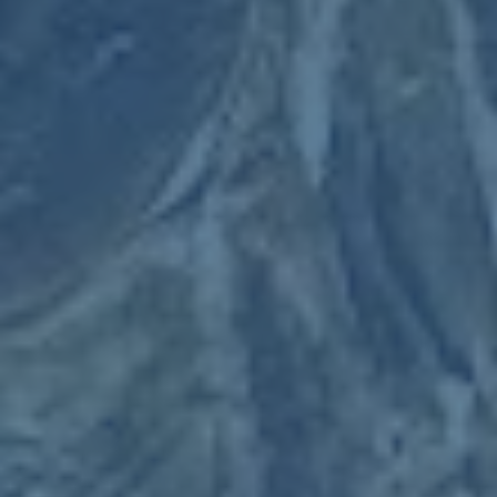
信息获取体系。
资金管理策略是生存底线
无论世界杯竞猜教程全站写得多详细，如果忽略资金管
理，所有技巧终将沦为纸上谈兵。资金管理的第一原则
是不以“翻本”为目标，而是以“可持续参与”为前提。你
需要给自己设定一个总预算，将其视为世界杯期间的娱
乐支出，而非“投资资本”。常见的一种做法，是将总预
算划分为若干等份，每场比赛投入不超过其中的一小部
分，例如2-5，避免因为一两场结果失利就失去理性。
要避免“加注”式的情绪决定，比如上一场刚输了，就在
下一场大幅增加投注额企图一次扳回，这种行为在教程
中通常被视为高危行为。理性的做法，应是按事先的资
金计划执行，即使连续失利，也不打破自定规则。世界
杯赛程集中且比赛密集，缺乏资金管理的人，往往在小
组赛尚未结束时就已经耗尽预算，最终只剩下遗憾。