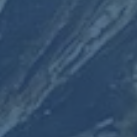
再看淘汰赛阶段，强队面对同级对手时，盘口可能趋向
平衡，赔率接近。此时市场情绪分散，单纯从“谁赢谁
输”入手难度较高，但通过观察两队在小组赛中的进球模
式，比如是否习惯下半场发力、是否擅长定位球得分，
再结合大小球盘口，就可能找到更具性价比的选择。案
例所强调的不是某一次“猜对”的荣耀，而是从信息与逻
辑出发，构建自己的判断路径。
合理利用全站教程 但保留独立思考
所谓世界杯竞猜教程全站，往往包含了基础知识、进阶
分析、历史趋势、实战心得等多个模块，看似包罗万
象，容易让人产生“只要照着做就能赢”的错觉。事实
上，任何教程都是经验与信息的集合，其中必然包含适
用于当下环境的部分，也有可能已经过时甚至不适合你
当前资金规模与风险偏好的部分。真正理性的做法，是
将这些全站教程当作工具箱，而不是“标准答案”。例
如，你可以从中学习基本术语、常见盘口含义、常用数