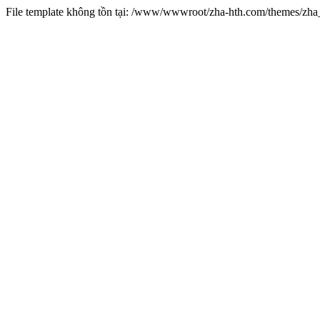
File template không tồn tại: /www/wwwroot/zha-hth.com/themes/zh