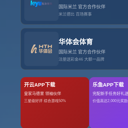
2026世界杯直播
球迷真正关心的从来不是“有没有比赛可以看
谱的2026世界杯直播入口入口地址，往
甚者点进钓鱼网站，被迫下载乱七八糟的插
似正规、实则暗藏风险的所谓“入口地址”。
理解2026世界杯直播入口入口地址的真正
表面看，“2026世界杯直播入口入口地址