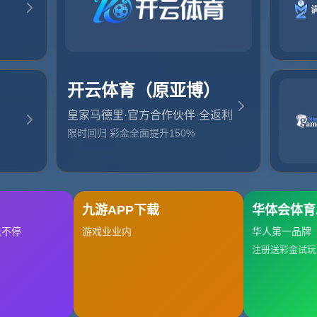
入口入口地址
”，而是“在哪里可以又清晰又稳定地看”。尤其是像2026
往比赛前预测还重要。很多人临到比赛开始才匆忙搜索直播平
件。要避免这些问题，就需要提前搞清楚：什么才算安全、
含义
”只是一串链接或者一个页面，但它背后指向的是一整套观看路