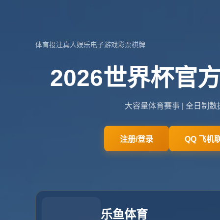
地址:
河南省洛阳市孟津县城关镇
邮箱:
admin@zha-hth.c
网