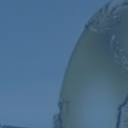
从官方信息源入手锁定直播入口
任何一届世界杯的核心入口，都绕不过国际
播权分配情况，并提供一个聚合页面，列出
种“免费高清直播”。在实际操作中，可以
播入口”按钮，指向赛事当日的直播间；其二
钮；其三，智能电视端或者机顶盒端的世界杯
“入口地址链路”。
不同设备上的观看路径与入口差异
之所以很多人觉得“2026世界杯直播入口
口形式完全不同，如果你只记住了一个浏览
或H5直播页，通过导航栏的“体育”“世界杯