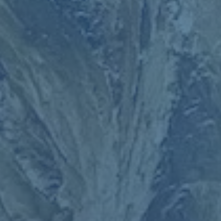
需要在各设备上点击预设好的入口，而不是从零开始四处寻找