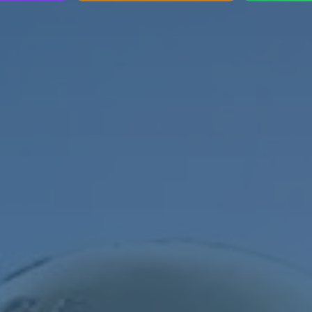
简单说，这不是某一个固定网址，而是包含官网导视页、直
地址”，不如从源头上搞清楚：官方授权平台在哪、正规入口
入口地址”时，更容易分辨哪些是真入口，哪些仅仅是蹭热度的