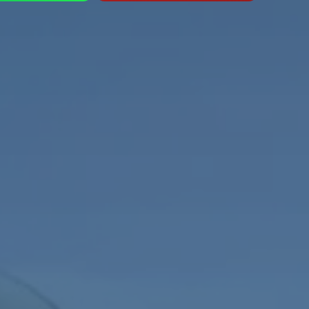
播间链接、移动端入口、智能电视入口在内的
长什么样、不同设备对应什么路径。这种理
引流页面。