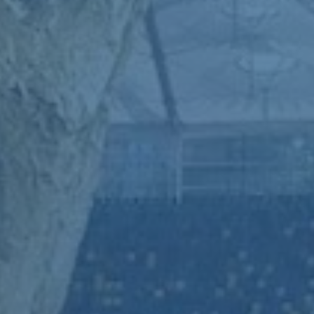
“入口地址”。